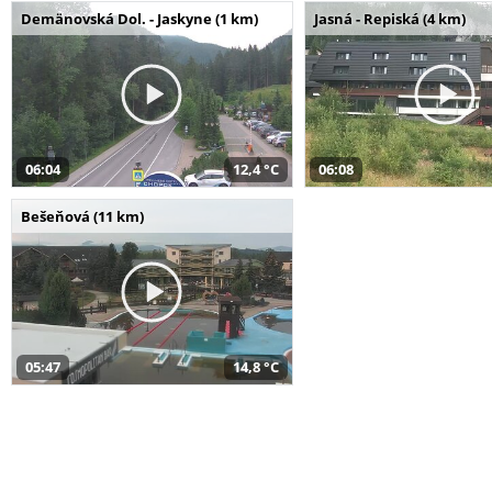
Demänovská Dol. - Jaskyne (1 km)
Jasná - Repiská (4 km)
06:04
12,4 °C
06:08
Bešeňová (11 km)
05:47
14,8 °C