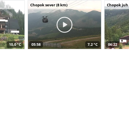
Chopok sever (8 km)
Chopok juh 
10,0 °C
05:58
7,2 °C
06:22