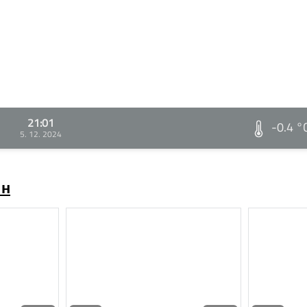
21:01
-0.4 °
5. 12. 2024
ин