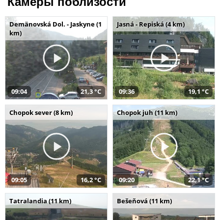
Камеры поблизости
Demänovská Dol. - Jaskyne (1
Jasná - Repiská (4 km)
km)
09:04
21,3 °C
09:36
19,1 °C
Chopok sever (8 km)
Chopok juh (11 km)
09:05
16,2 °C
09:20
22,1 °C
Tatralandia (11 km)
Bešeňová (11 km)