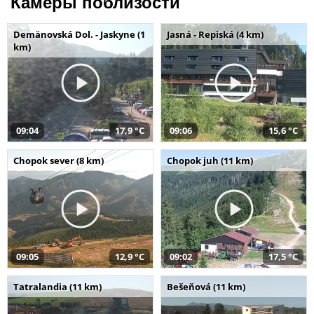
Камеры поблизости
Demänovská Dol. - Jaskyne (1
Jasná - Repiská (4 km)
km)
09:04
17,9 °C
09:06
15,6 °C
Chopok sever (8 km)
Chopok juh (11 km)
09:05
12,9 °C
09:02
17,5 °C
Tatralandia (11 km)
Bešeňová (11 km)