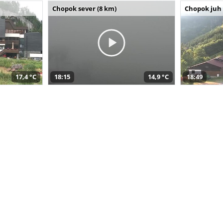
Chopok sever (8 km)
Chopok juh 
17,4 °C
18:15
14,9 °C
18:49