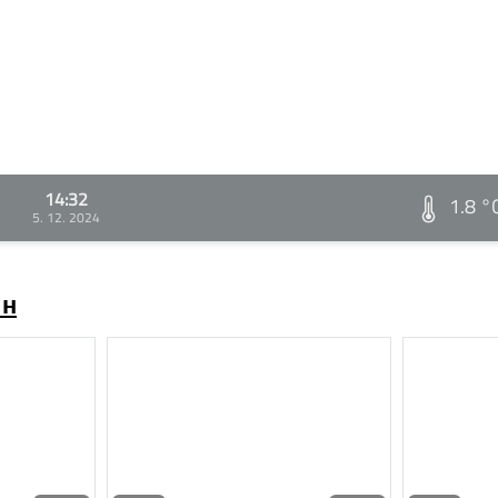
14:32
1.8 °
5. 12. 2024
ин