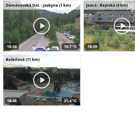
Demänovská Dol. - Jaskyne (1 km)
Jasná - Repiská (4 km)
18:34
19,7 °C
18:39
Bešeňová (11 km)
18:48
21,4 °C