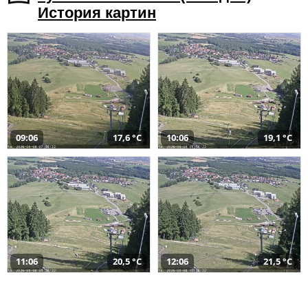
История картин
09:06
17,6 °C
10:06
19,1 °C
11:06
20,5 °C
12:06
21,5 °C