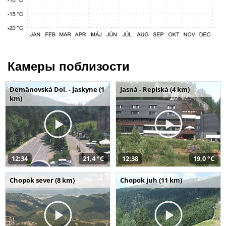
Камеры поблизости
Demänovská Dol. - Jaskyne (1
Jasná - Repiská (4 km)
km)
12:34
21,4 °C
12:38
19,0 °C
Chopok sever (8 km)
Chopok juh (11 km)