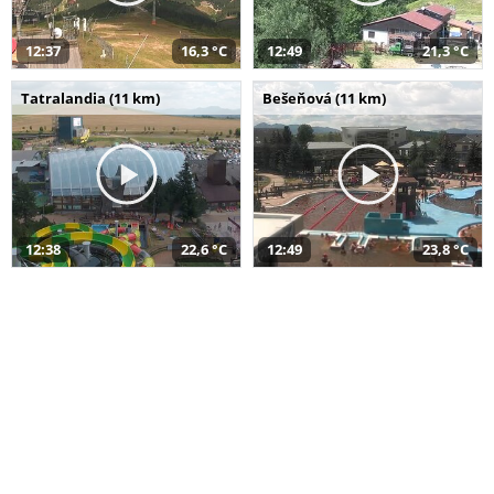
12:37
16,3 °C
12:49
21,3 °C
Tatralandia (11 km)
Bešeňová (11 km)
12:38
22,6 °C
12:49
23,8 °C