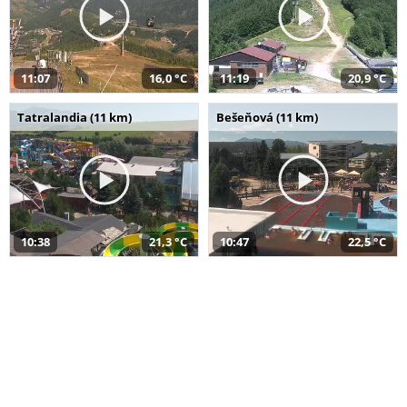
11:07
16,0 °C
11:19
20,9 °C
Tatralandia (11 km)
Bešeňová (11 km)
10:38
21,3 °C
10:47
22,5 °C