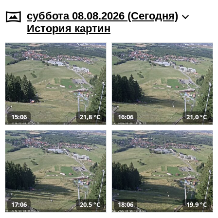
суббота 08.08.2026 (Cегодня)
История картин
15:06
21,8 °C
16:06
21,0 °C
17:06
20,5 °C
18:06
19,9 °C