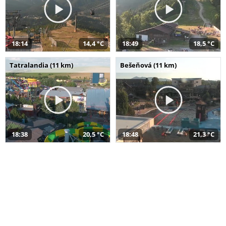
18:14
14,4 °C
18:49
18,5 °C
Tatralandia (11 km)
Bešeňová (11 km)
18:38
20,5 °C
18:48
21,3 °C