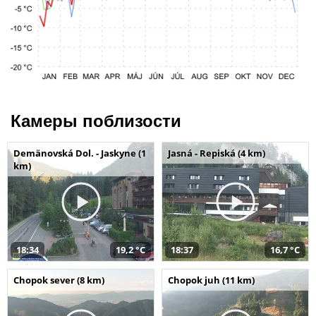
Камеры поблизости
Demänovská Dol. - Jaskyne (1
Jasná - Repiská (4 km)
km)
18:34
19,2 °C
18:37
16,7 °C
Chopok sever (8 km)
Chopok juh (11 km)