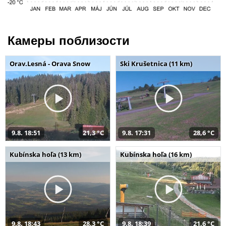
Камеры поблизости
Orav.Lesná - Orava Snow
Ski Krušetnica (11 km)
9.8. 18:51
21,3 °C
9.8. 17:31
28,6 °C
Kubínska hoľa (13 km)
Kubínska hoľa (16 km)
9.8. 18:43
28,3 °C
9.8. 18:39
21,6 °C