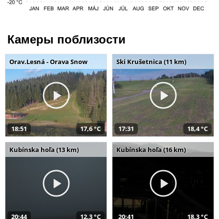
Камеры поблизости
Orav.Lesná - Orava Snow
Ski Krušetnica (11 km)
18:51
17,6 °C
17:31
18,4 °C
Kubínska hoľa (13 km)
Kubínska hoľa (16 km)
20:44
12,3 °C
20:41
18,3 °C