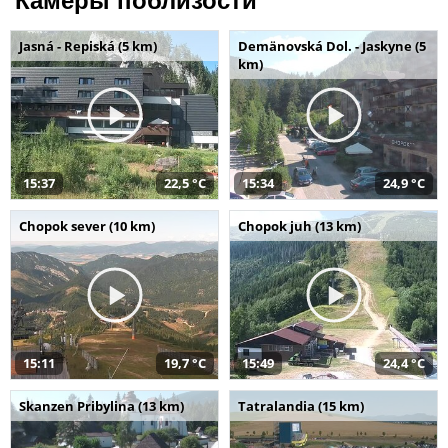
Камеры поблизости
Jasná - Repiská (5 km)
Demänovská Dol. - Jaskyne (5
km)
15:37
22,5 °C
15:34
24,9 °C
Chopok sever (10 km)
Chopok juh (13 km)
15:11
19,7 °C
15:49
24,4 °C
Skanzen Pribylina (13 km)
Tatralandia (15 km)