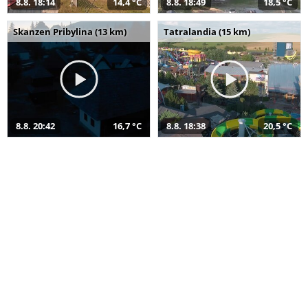
8.8. 18:14
14,4 °C
8.8. 18:49
18,5 °C
Skanzen Pribylina (13 km)
Tatralandia (15 km)
8.8. 20:42
16,7 °C
8.8. 18:38
20,5 °C