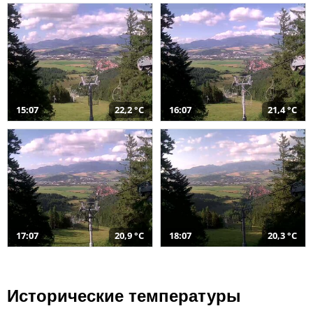
15:07
22,2 °C
16:07
21,4 °C
17:07
20,9 °C
18:07
20,3 °C
Исторические температуры