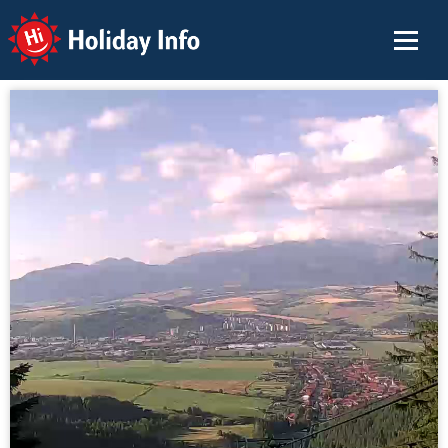
Holiday Info