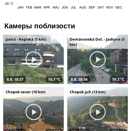
Камеры поблизости
Jasná - Repiská (5 km)
Demänovská Dol. - Jaskyne (5
km)
8.8. 18:37
16,7 °C
8.8. 18:34
19,2 °C
Chopok sever (10 km)
Chopok juh (13 km)