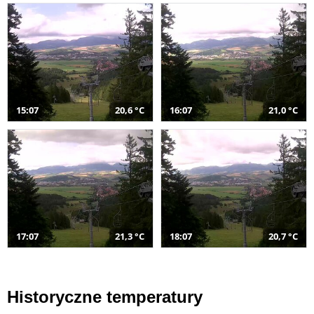
15:07
20,6 °C
16:07
21,0 °C
17:07
21,3 °C
18:07
20,7 °C
Historyczne temperatury