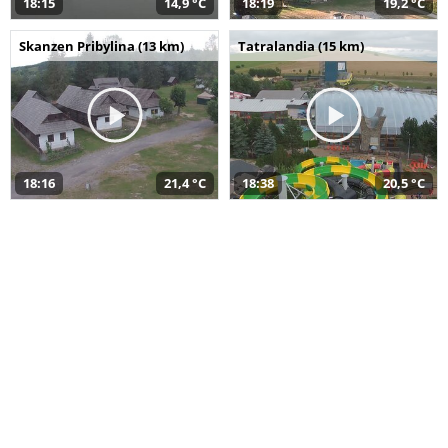
18:15
14,9 °C
18:19
19,2 °C
Skanzen Pribylina (13 km)
Tatralandia (15 km)
18:16
21,4 °C
18:38
20,5 °C