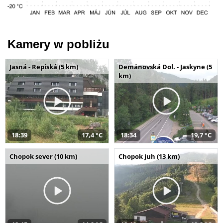
Kamery w pobliżu
Jasná - Repiská (5 km)
Demänovská Dol. - Jaskyne (5
km)
18:39
17,4 °C
18:34
19,7 °C
Chopok sever (10 km)
Chopok juh (13 km)