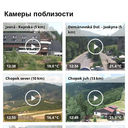
Камеры поблизости
Jasná - Repiská (5 km)
Demänovská Dol. - Jaskyne (5
km)
12:38
19,0 °C
12:34
21,4 °C
Chopok sever (10 km)
Chopok juh (13 km)
12:55
16,4 °C
12:49
21,3 °C