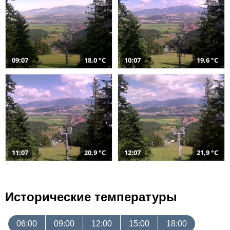
09:07
18,0 °C
10:07
19,6 °C
11:07
20,9 °C
12:07
21,9 °C
Исторические температуры
06:00
09:00
12:00
15:00
18:00