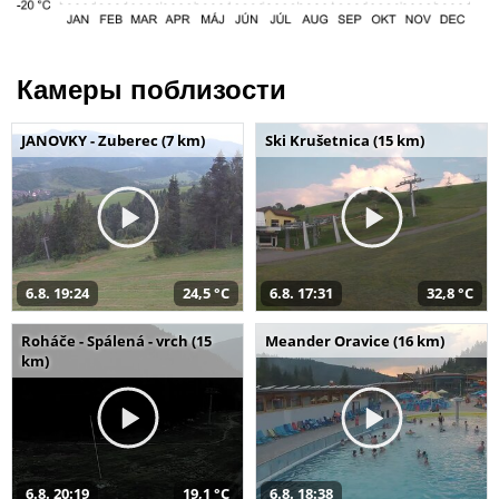
Камеры поблизости
JANOVKY - Zuberec (7 km)
Ski Krušetnica (15 km)
6.8. 19:24
24,5 °C
6.8. 17:31
32,8 °C
Roháče - Spálená - vrch (15
Meander Oravice (16 km)
km)
6.8. 20:19
19,1 °C
6.8. 18:38