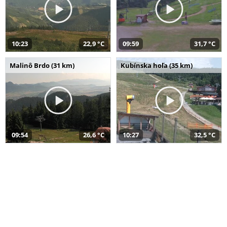
10:23
22,9 °C
09:59
31,7 °C
Malinô Brdo (31 km)
Kubínska hoľa (35 km)
09:54
26,6 °C
10:27
32,5 °C