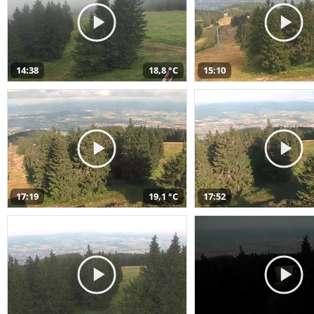
14:38
18,8 °C
15:10
17:19
19,1 °C
17:52