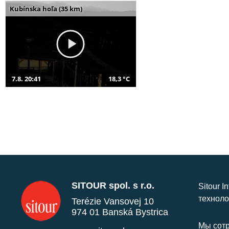
Kubínska hoľa (35 km)
7.8. 20:41
18,3 °C
SITOUR spol. s r.o.
Sitour I
техноло
Terézie Vansovej 10
974 01 Banská Bystrica
Мы сотр