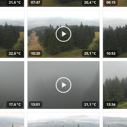
21,6 °C
07:47
20,4 °C
08:15
22,6 °C
10:20
25,1 °C
10:52
17,6 °C
13:01
21,1 °C
13:34