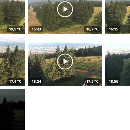
19,9 °C
15:43
18,7 °C
16:15
17,4 °C
18:24
17,3 °C
18:56