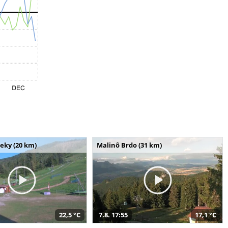
seky (20 km)
Malinô Brdo (31 km)
22,5 °C
7.8. 17:55
17,1 °C