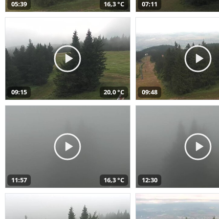
05:39
16,3 °C
07:11
09:15
20,0 °C
09:48
11:57
16,3 °C
12:30