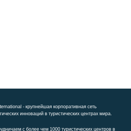
nternational - крупнейшая корпоративная сеть
гических инноваций в туристических центрах мира.
удничаем с более чем 1000 туристических центров в