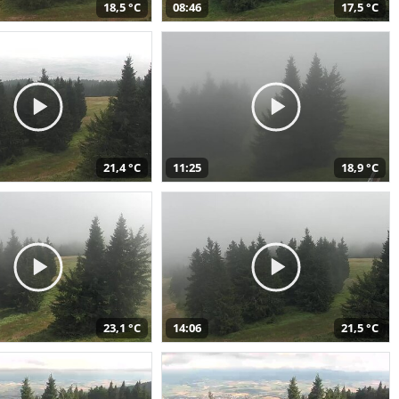
18,5 °C
08:46
17,5 °C
21,4 °C
11:25
18,9 °C
23,1 °C
14:06
21,5 °C