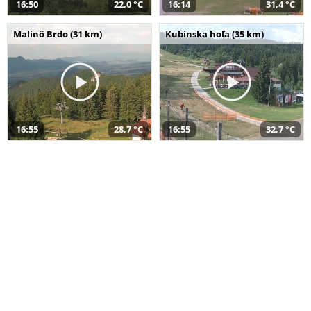
16:50
22,0 °C
16:14
31,4 °C
Malinô Brdo (31 km)
Kubínska hoľa (35 km)
16:55
28,7 °C
16:55
32,7 °C