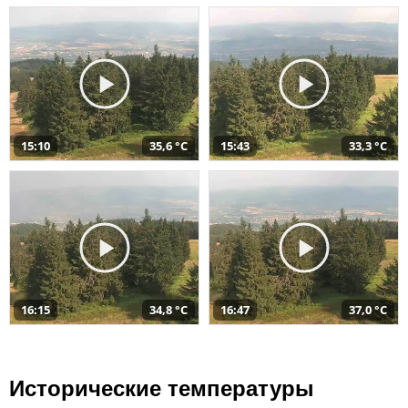
15:10
35,6 °C
15:43
33,3 °C
16:15
34,8 °C
16:47
37,0 °C
Исторические температуры