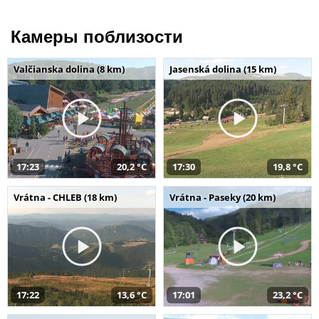
Камеры поблизости
Valčianska dolina (8 km)
Jasenská dolina (15 km)
17:23
20,2 °C
17:30
19,8 °C
Vrátna - CHLEB (18 km)
Vrátna - Paseky (20 km)
17:22
13,6 °C
17:01
23,2 °C