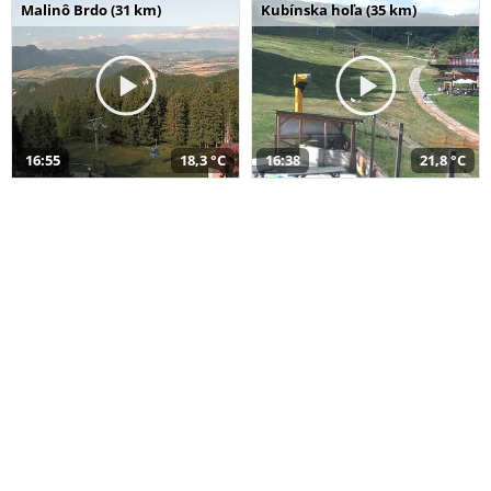
Malinô Brdo (31 km)
Kubínska hoľa (35 km)
16:55
18,3 °C
16:38
21,8 °C