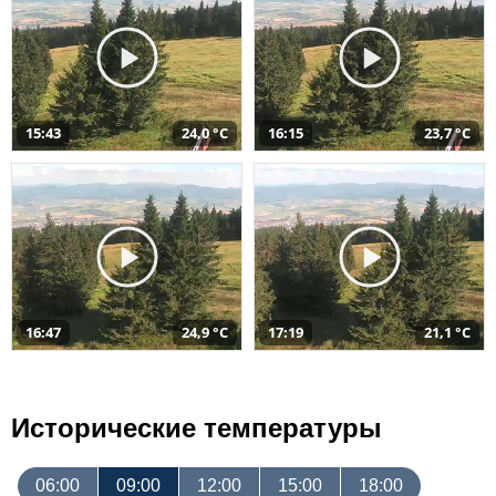
15:43
24,0 °C
16:15
23,7 °C
16:47
24,9 °C
17:19
21,1 °C
Исторические температуры
06:00
09:00
12:00
15:00
18:00