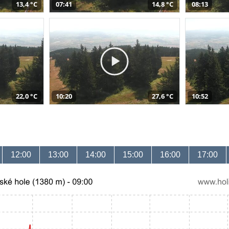
13,4 °C
07:41
14,8 °C
08:13
22,0 °C
10:20
27,6 °C
10:52
12:00
13:00
14:00
15:00
16:00
17:00