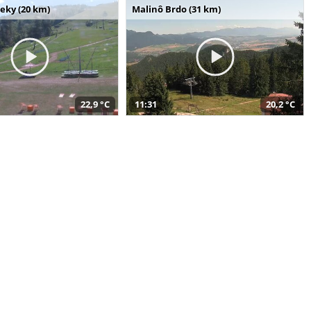
seky (20 km)
Malinô Brdo (31 km)
22,9 °C
11:31
20,2 °C