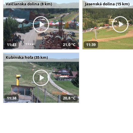
Valčianska dolina (8 km)
Jasenská dolina (15 km)
11:43
21,0 °C
11:39
Kubínska hoľa (35 km)
11:38
20,8 °C