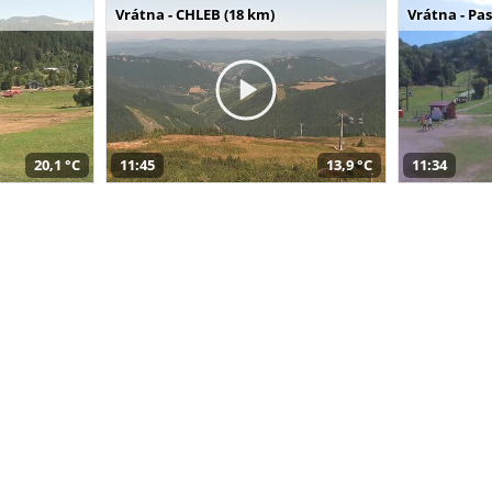
Vrátna - CHLEB (18 km)
Vrátna - Pa
20,1 °C
11:45
13,9 °C
11:34