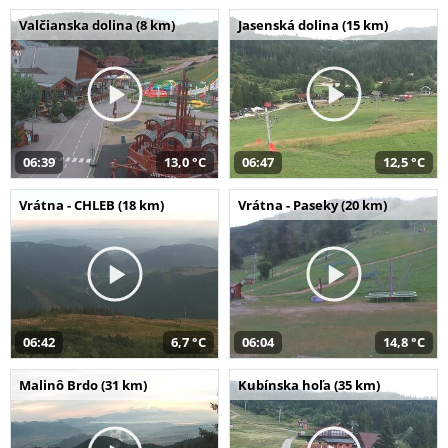
Valčianska dolina (8 km)
Jasenská dolina (15 km)
06:39
13,0 °C
06:47
12,5 °C
Vrátna - CHLEB (18 km)
Vrátna - Paseky (20 km)
06:42
6,7 °C
06:04
14,8 °C
Malinô Brdo (31 km)
Kubínska hoľa (35 km)