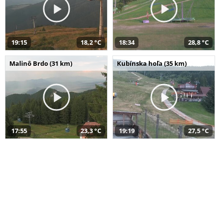
19:15
18,2 °C
18:34
28,8 °C
Malinô Brdo (31 km)
Kubínska hoľa (35 km)
17:55
23,3 °C
19:19
27,5 °C