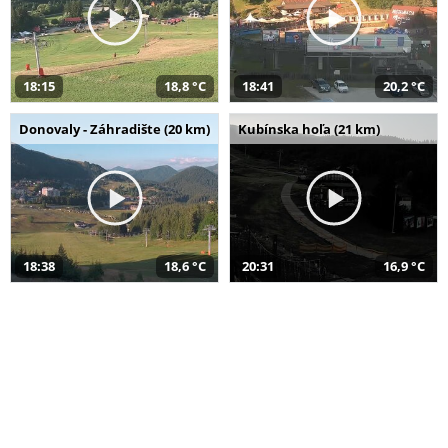
18:15
18,8 °C
18:41
20,2 °C
Donovaly - Záhradište (20 km)
Kubínska hoľa (21 km)
18:38
18,6 °C
20:31
16,9 °C