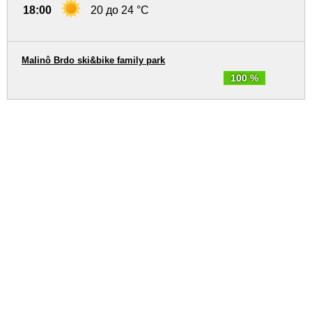
18:00
20 до 24 °C
Malinô Brdo ski&bike family park
100 %