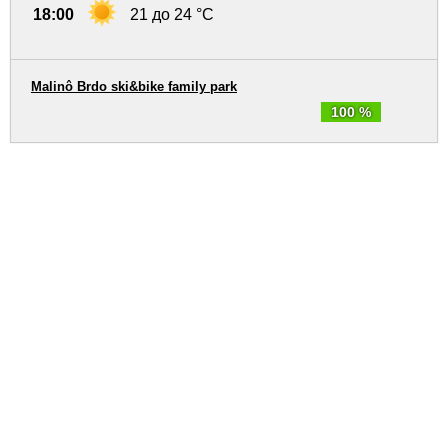
18:00
21 до 24 °C
Malinô Brdo ski&bike family park
100 %