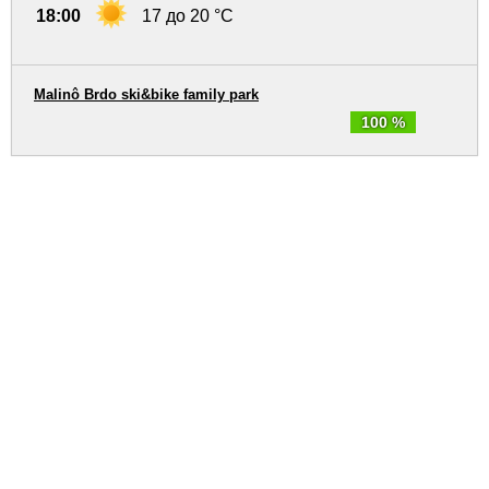
18:00
17 до 20 °C
Malinô Brdo ski&bike family park
100 %