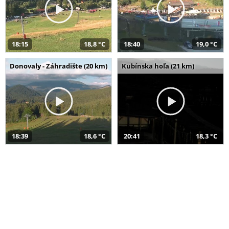
18:15
18,8 °C
18:40
19,0 °C
Donovaly - Záhradište (20 km)
Kubínska hoľa (21 km)
18:39
18,6 °C
20:41
18,3 °C