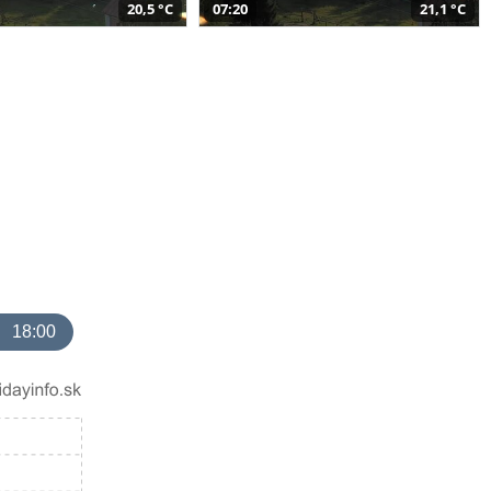
20,5 °C
07:20
21,1 °C
18:00