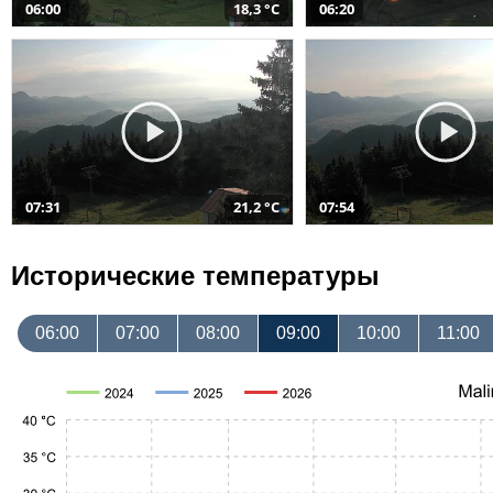
06:00
18,3 °C
06:20
07:31
21,2 °C
07:54
Исторические температуры
06:00
07:00
08:00
09:00
10:00
11:00