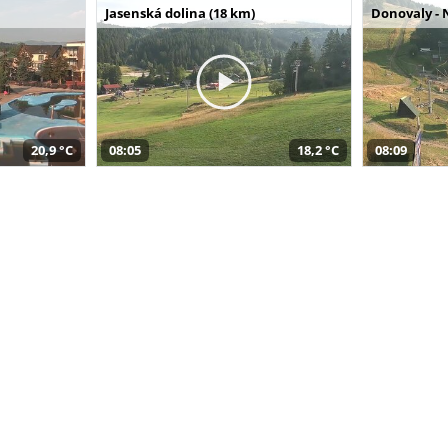
Jasenská dolina (18 km)
Donovaly - 
20,9 °C
08:05
18,2 °C
08:09