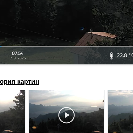
07:54
22.8 °
7. 8. 2026
ория картин