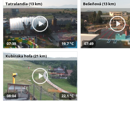
Tatralandia (13 km)
Bešeňová (13 km)
07:39
19,7 °C
07:49
Kubínska hoľa (21 km)
08:04
22,1 °C