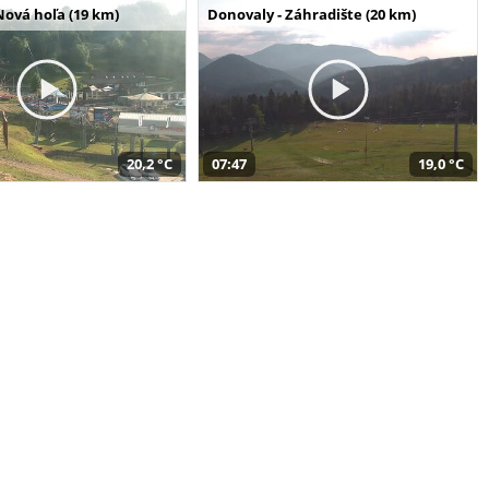
Nová hoľa (19 km)
Donovaly - Záhradište (20 km)
20,2 °C
07:47
19,0 °C