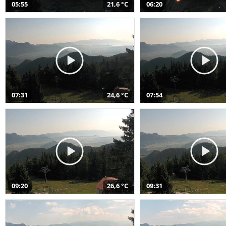
05:55
21,6 °C
06:20
07:31
24,6 °C
07:54
09:20
26,6 °C
09:31