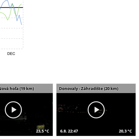
Nová hoľa (19 km)
Donovaly - Záhradište (20 km)
23,5 °C
6.8. 22:47
20,3 °C