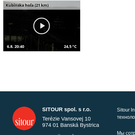
Kubínska hoľa (21 km)
6.8. 20:40
24,5 °C
SITOUR spol. s r.o.
Sitour I
техноло
Terézie Vansovej 10
974 01 Banská Bystrica
Мы сотр