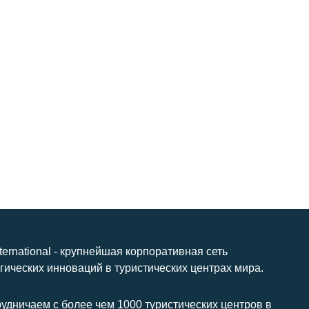
nternational - крупнейшая корпоративная сеть
гических инноваций в туристических центрах мира.
удничаем с более чем 1000 туристических центров в