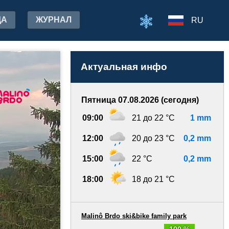
ДА
ЖУРНАЛ
RU
Актуальная инфо
Пятница 07.08.2026 (сегодня)
09:00
21 до 22 °C
1 mm
12:00
20 до 23 °C
0,2 mm
15:00
22 °C
0,2 mm
18:00
18 до 21 °C
Malinô Brdo ski&bike family park
100 %