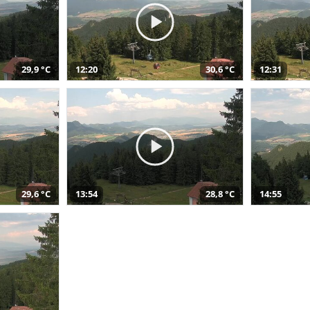
29,9 °C
12:20
30,6 °C
12:31
29,6 °C
13:54
28,8 °C
14:55