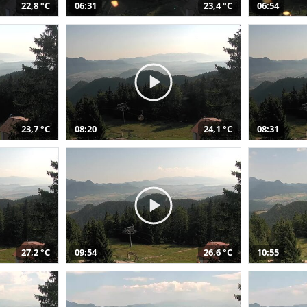
22,8 °C
06:31
23,4 °C
06:54
23,7 °C
08:20
24,1 °C
08:31
27,2 °C
09:54
26,6 °C
10:55