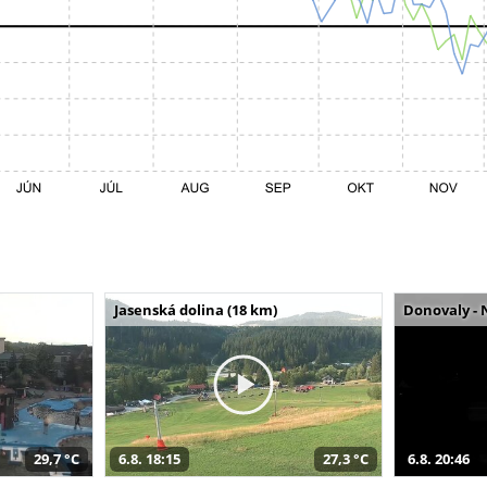
Jasenská dolina (18 km)
Donovaly - 
29,7 °C
6.8. 18:15
27,3 °C
6.8. 20:46