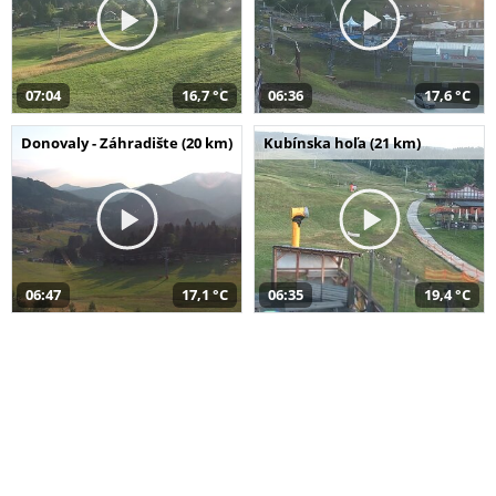
07:04
16,7 °C
06:36
17,6 °C
Donovaly - Záhradište (20 km)
Kubínska hoľa (21 km)
06:47
17,1 °C
06:35
19,4 °C