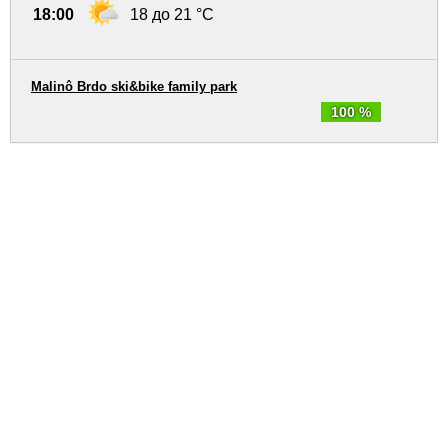
18:00
18 до 21 °C
Malinô Brdo ski&bike family park
100 %