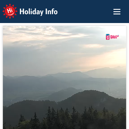
Holiday Info