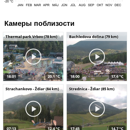
Камеры поблизости
Thermal park Vrbov (78 km)
Bachledova dolina (79 km)
18:01
20,1 °C
18:00
17,6 °C
Strachankovo - Ždiar (84 km)
Strednica - Ždiar (85 km)
07:13
12,4 °C
17:45
14,7 °C