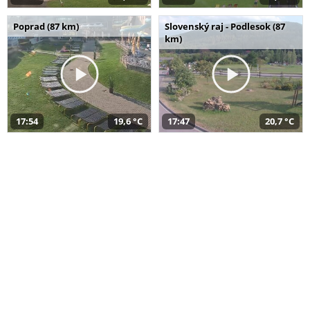
Poprad (87 km)
Slovenský raj - Podlesok (87
km)
17:54
19,6 °C
17:47
20,7 °C