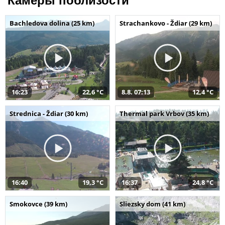
Камеры поблизости
Bachledova dolina (25 km)
Strachankovo - Ždiar (29 km)
16:23
22,6 °C
8.8. 07:13
12,4 °C
Strednica - Ždiar (30 km)
Thermal park Vrbov (35 km)
16:40
19,3 °C
16:37
24,8 °C
Smokovce (39 km)
Sliezsky dom (41 km)