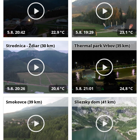
5.8. 20:42
22,9 °C
5.8. 19:29
23,1 °C
Strednica - Ždiar (30 km)
Thermal park Vrbov (35 km)
5.8. 20:26
20,6 °C
5.8. 21:01
24,8 °C
Smokovce (39 km)
Sliezsky dom (41 km)