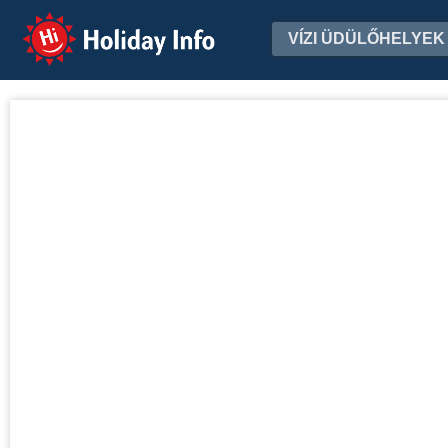
Holiday Info
VÍZI ÜDÜLŐHELYEK