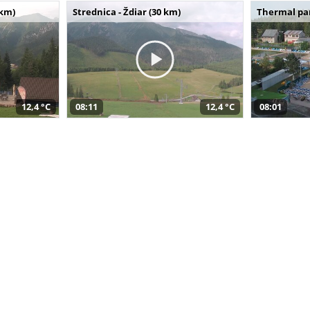
 km)
Strednica - Ždiar (30 km)
Thermal par
12,4 °C
08:11
12,4 °C
08:01