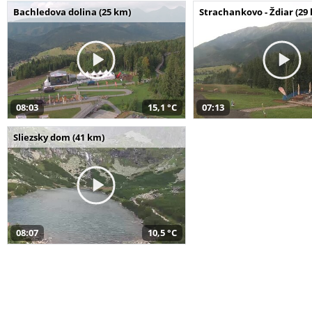
Bachledova dolina (25 km)
Strachankovo - Ždiar (29
08:03
15,1 °C
07:13
Sliezsky dom (41 km)
08:07
10,5 °C