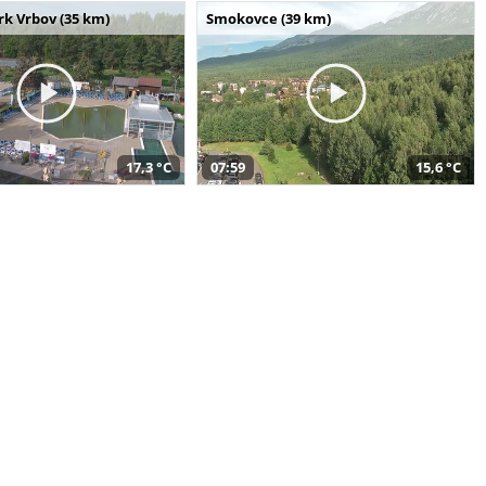
k Vrbov (35 km)
Smokovce (39 km)
17,3 °C
07:59
15,6 °C