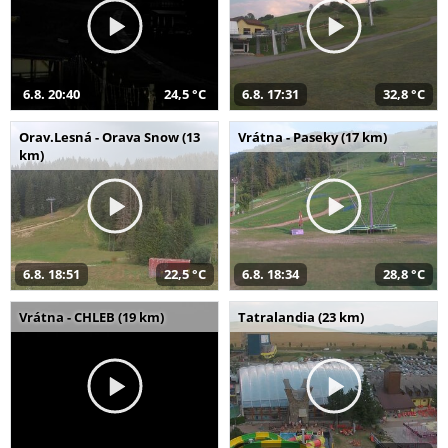
6.8. 20:40
24,5 °C
6.8. 17:31
32,8 °C
Orav.Lesná - Orava Snow (13
Vrátna - Paseky (17 km)
km)
6.8. 18:51
22,5 °C
6.8. 18:34
28,8 °C
Vrátna - CHLEB (19 km)
Tatralandia (23 km)