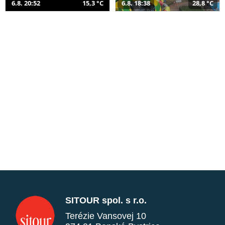
6.8. 20:52
15,3 °C
6.8. 18:38
28,8 °C
SITOUR spol. s r.o.
Terézie Vansovej 10