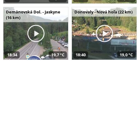
Demänovská Dol. - Jaskyne
Donovaly - Nová hoľa (22 km)
(16 km)
18:34
19,7 °C
18:40
19,0 °C