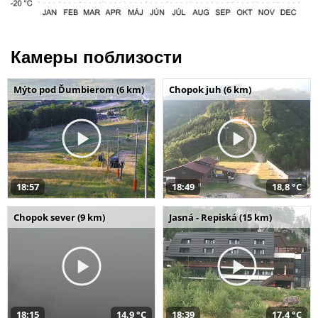
Камеры поблизости
Mýto pod Ďumbierom (6 km)
Chopok juh (6 km)
18:57
18:49
18,8 °C
Chopok sever (9 km)
Jasná - Repiská (15 km)
18:15
14,9 °C
18:39
17,4 °C