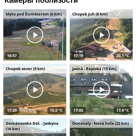
Камеры поблизости
Mýto pod Ďumbierom (6 km)
Chopok juh (6 km)
16:57
17:19
20,1 °C
Chopok sever (9 km)
Jasná - Repiská (15 km)
17:29
15,0 °C
17:05
17,9 °C
Demänovská Dol. - Jaskyne
Donovaly - Nová hoľa (22 km)
(16 km)