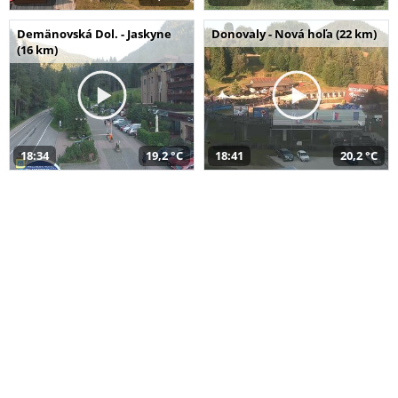
Demänovská Dol. - Jaskyne
Donovaly - Nová hoľa (22 km)
(16 km)
18:34
19,2 °C
18:41
20,2 °C