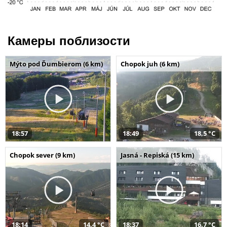
Камеры поблизости
Mýto pod Ďumbierom (6 km)
Chopok juh (6 km)
18:57
18:49
18,5 °C
Chopok sever (9 km)
Jasná - Repiská (15 km)
18:14
14,4 °C
18:37
16,7 °C