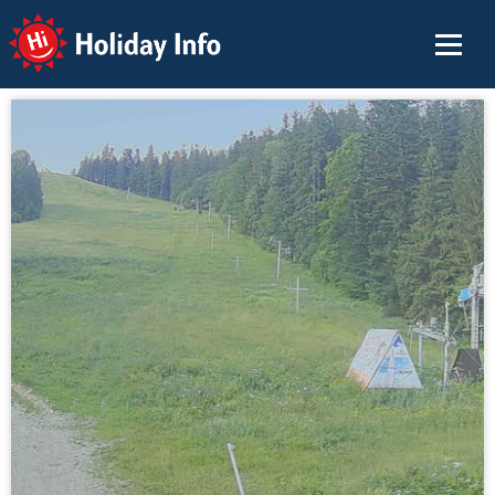
Holiday Info