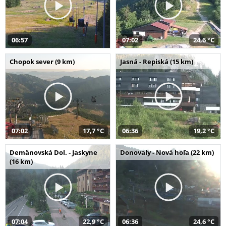
06:57
07:02
24,6 °C
Chopok sever (9 km)
Jasná - Repiská (15 km)
07:02
17,7 °C
06:36
19,2 °C
Demänovská Dol. - Jaskyne
Donovaly - Nová hoľa (22 km)
(16 km)
07:04
22,9 °C
06:36
24,6 °C