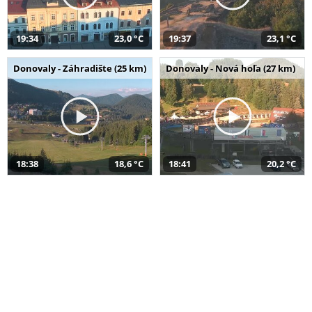
19:34
23,0 °C
19:37
23,1 °C
Donovaly - Záhradište (25 km)
Donovaly - Nová hoľa (27 km)
18:38
18,6 °C
18:41
20,2 °C