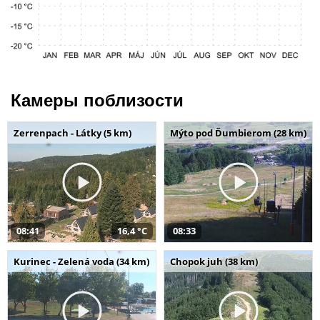
Камеры поблизости
Zerrenpach - Látky (5 km)
Mýto pod Ďumbierom (28 km)
08:41
16,4 °C
08:33
Kurinec - Zelená voda (34 km)
Chopok juh (38 km)