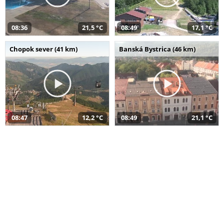
08:36
21,5 °C
08:49
17,1 °C
Chopok sever (41 km)
Banská Bystrica (46 km)
08:47
12,2 °C
08:49
21,1 °C