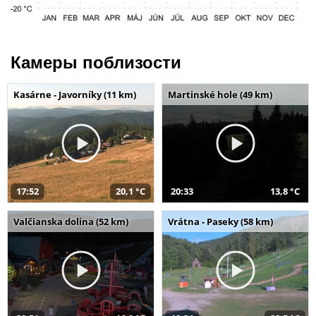
Камеры поблизости
Kasárne - Javorníky (11 km)
Martinské hole (49 km)
17:52
20,1 °C
20:33
13,8 °C
Valčianska dolina (52 km)
Vrátna - Paseky (58 km)