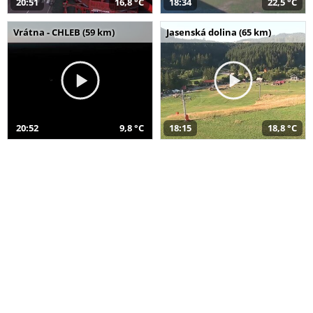
20:51
16,8 °C
18:34
22,5 °C
Vrátna - CHLEB (59 km)
Jasenská dolina (65 km)
20:52
9,8 °C
18:15
18,8 °C