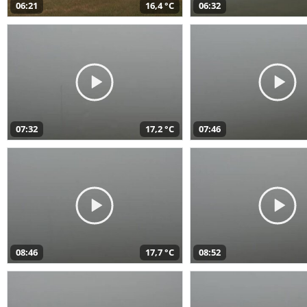
06:21
16,4 °C
06:32
07:32
17,2 °C
07:46
08:46
17,7 °C
08:52