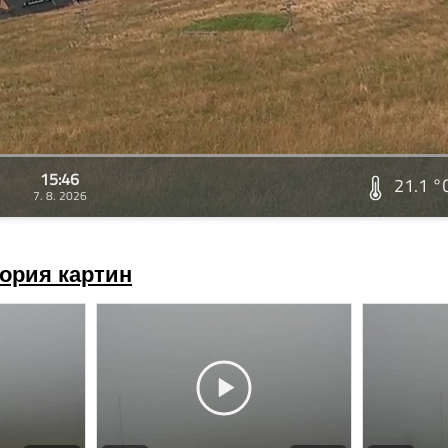
15:46
21.1 °
7. 8. 2026
ория картин