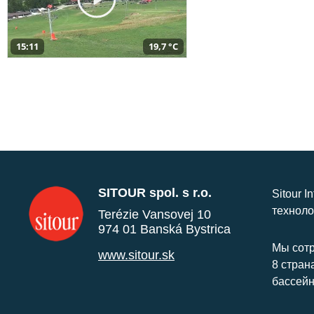
15:11
19,7 °C
SITOUR spol. s r.o.
Sitour I
техноло
Terézie Vansovej 10
974 01 Banská Bystrica
Мы сотр
www.sitour.sk
8 стран
бассейн