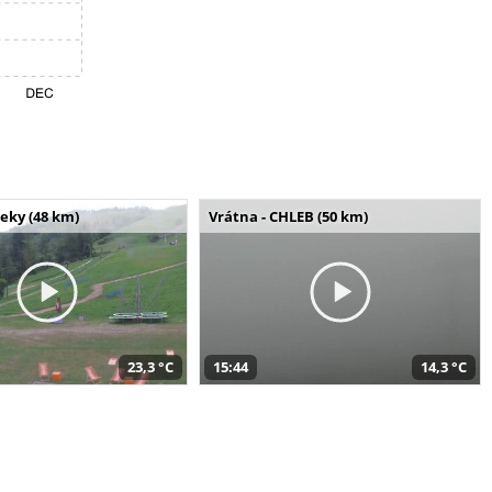
seky (48 km)
Vrátna - CHLEB (50 km)
23,3 °C
15:44
14,3 °C