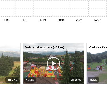
Valčianska dolina (46 km)
Vrátna - Pa
18,7 °C
15:44
21,2 °C
15:26