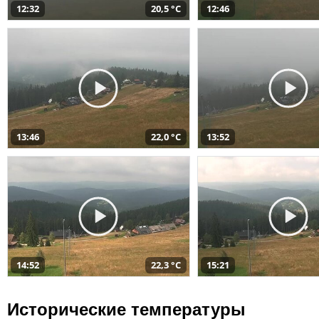
12:32
20,5 °C
12:46
13:46
22,0 °C
13:52
14:52
22,3 °C
15:21
Исторические температуры