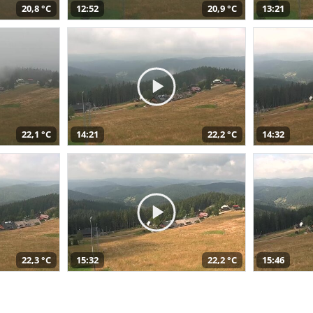
20,8 °C
12:52
20,9 °C
13:21
22,1 °C
14:21
22,2 °C
14:32
22,3 °C
15:32
22,2 °C
15:46