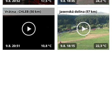
9.8. 20:52
17,5 °C
9.8. 18:35
24,2 °C
Vrátna - CHLEB (50 km)
Jasenská dolina (57 km)
9.8. 20:51
10,8 °C
9.8. 18:15
22,3 °C