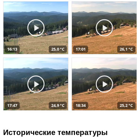
16:13
25,0 °C
17:01
26,1 °C
17:47
24,9 °C
18:34
25,2 °C
Исторические температуры