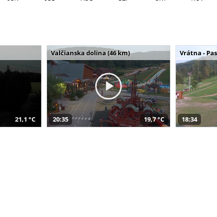
Valčianska dolina (46 km)
Vrátna - Pa
21,1 °C
20:35
19,7 °C
18:34