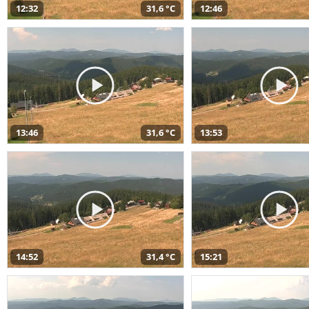
12:32
31,6 °C
12:46
13:46
31,6 °C
13:53
14:52
31,4 °C
15:21