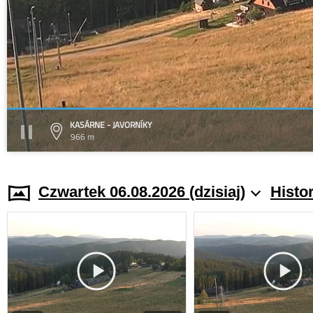
KASÁRNE - JAVORNÍKY
966 m
Czwartek 06.08.2026 (dzisiaj)
Histo