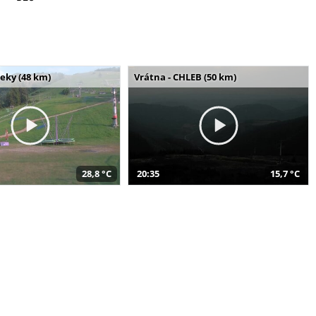
seky (48 km)
Vrátna - CHLEB (50 km)
28,8 °C
20:35
15,7 °C