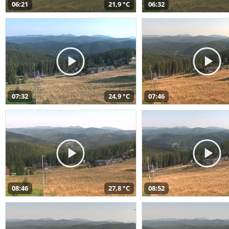
06:21
21,9 °C
06:32
07:32
24,9 °C
07:46
08:46
27,8 °C
08:52