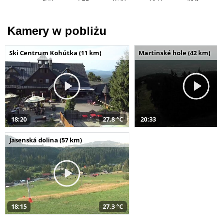
Kamery w pobliżu
Ski Centrum Kohútka (11 km)
Martinské hole (42 km)
18:20
27,8 °C
20:33
Jasenská dolina (57 km)
18:15
27,3 °C