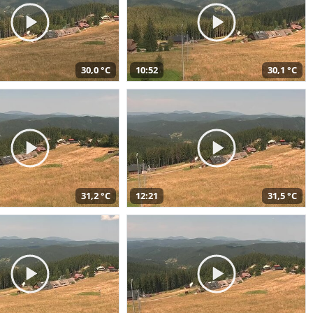
30,0 °C
10:52
30,1 °C
31,2 °C
12:21
31,5 °C