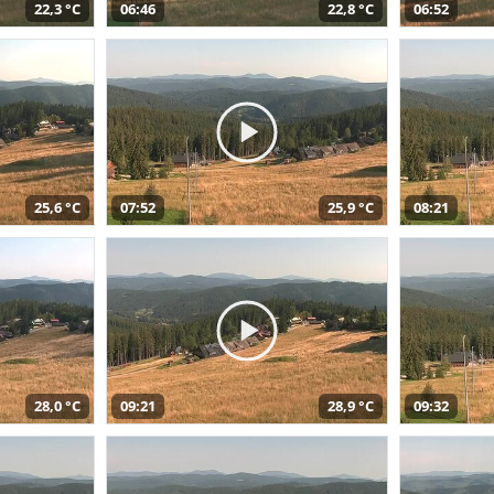
22,3 °C
06:46
22,8 °C
06:52
25,6 °C
07:52
25,9 °C
08:21
28,0 °C
09:21
28,9 °C
09:32