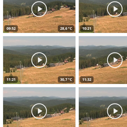
09:52
28,6 °C
10:21
11:21
30,7 °C
11:32