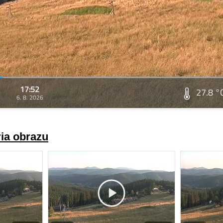
17:52
27.8 °
6. 8. 2026
ria obrazu