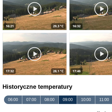
16:21
29,3 °C
16:32
17:32
28,1 °C
17:46
Historyczne temperatury
06:00
07:00
08:00
09:00
10:00
11:00