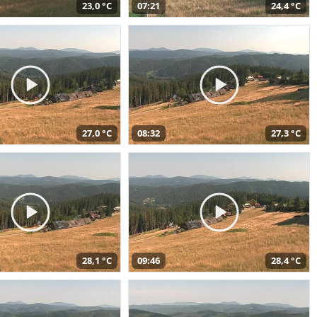
23,0 °C
07:21
24,4 °C
27,0 °C
08:32
27,3 °C
28,1 °C
09:46
28,4 °C