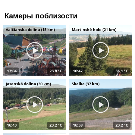
Камеры поблизости
Valčianska dolina (15 km)
Martinské hole (21 km)
17:04
23,8 °C
16:47
35,1 °C
Jasenská dolina (30 km)
Skalka (37 km)
16:43
23,2 °C
16:58
23,2 °C