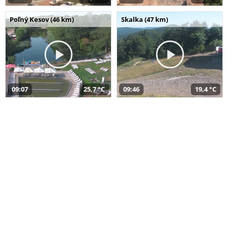
Poľný Kesov (46 km)
Skalka (47 km)
09:07
25,7 °C
09:46
19,4 °C