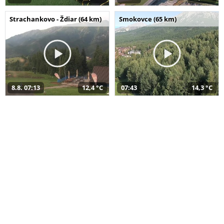
Strachankovo - Ždiar (64 km)
Smokovce (65 km)
8.8. 07:13
12,4 °C
07:43
14,3 °C