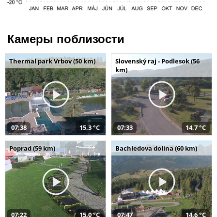
Камеры поблизости
Thermal park Vrbov (50 km)
Slovenský raj - Podlesok (56
km)
07:38
15,3 °C
07:33
14,7 °C
Poprad (59 km)
Bachledova dolina (60 km)
07:22
15,0 °C
07:47
14,6 °C