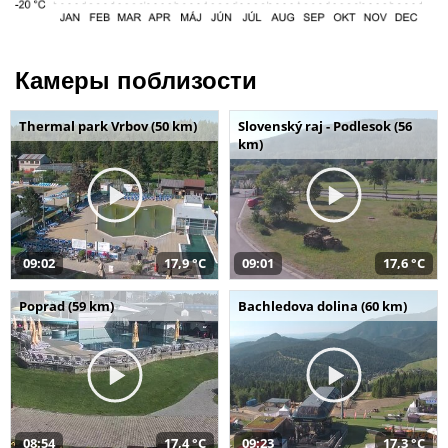
Камеры поблизости
Thermal park Vrbov (50 km)
Slovenský raj - Podlesok (56
km)
09:02
17,9 °C
09:01
17,6 °C
Poprad (59 km)
Bachledova dolina (60 km)
08:54
17,4 °C
09:23
17,3 °C