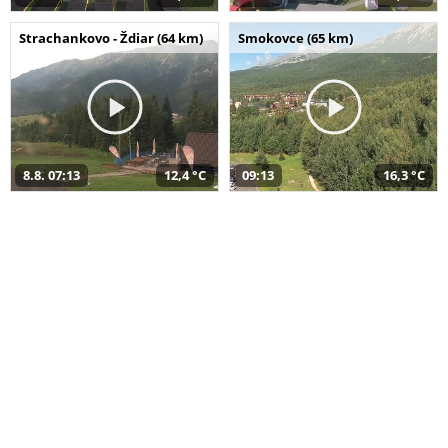
Strachankovo - Ždiar (64 km)
Smokovce (65 km)
8.8. 07:13
12,4 °C
09:13
16,3 °C