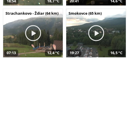
18:54
18,7 °C
20:41
14,6 °C
Strachankovo - Ždiar (64 km)
Smokovce (65 km)
07:13
12,4 °C
19:27
16,5 °C