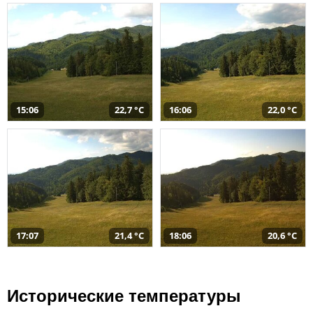
15:06
22,7 °C
16:06
22,0 °C
17:07
21,4 °C
18:06
20,6 °C
Исторические температуры