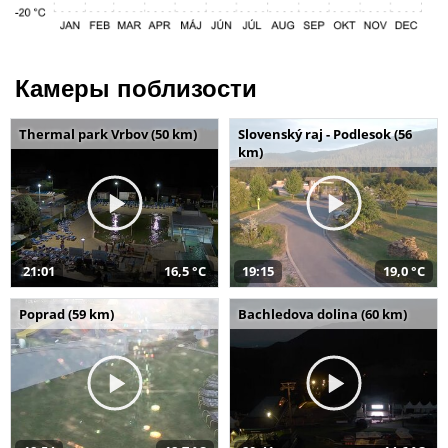
Камеры поблизости
Thermal park Vrbov (50 km)
Slovenský raj - Podlesok (56
km)
21:01
16,5 °C
19:15
19,0 °C
Poprad (59 km)
Bachledova dolina (60 km)