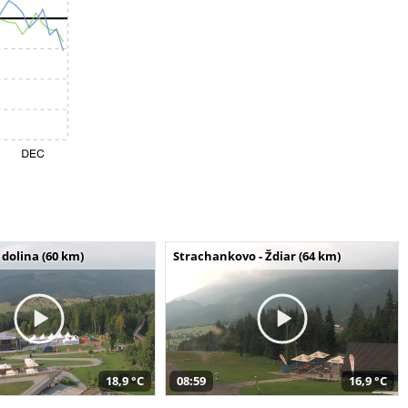
dolina (60 km)
Strachankovo - Ždiar (64 km)
18,9 °C
08:59
16,9 °C