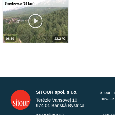
Smokovce (65 km)
08:59
22,2 °C
SITOUR spol. s r.o.
Sitour I
inovace 
Terézie Vansovej 10
974 01 Banská Bystrica
www.sitour.sk