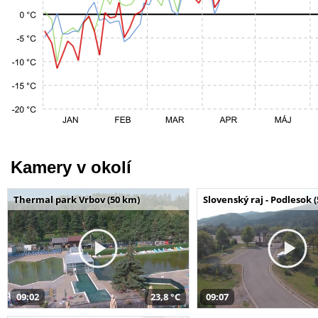
Kamery v okolí
Thermal park Vrbov (50 km)
Slovenský raj - Podlesok 
09:02
23,8 °C
09:07