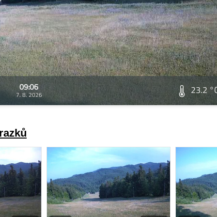
09:06
23.2 °
7. 8. 2026
brazků