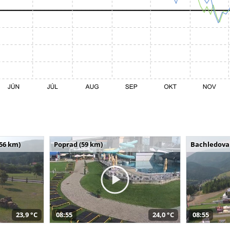
(56 km)
Poprad (59 km)
Bachledova 
23,9 °C
08:55
24,0 °C
08:55