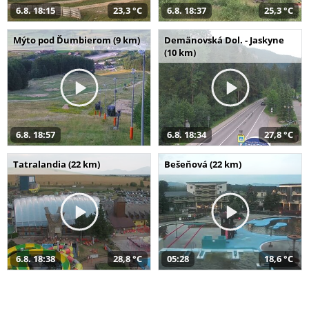
6.8. 18:15
23,3 °C
6.8. 18:37
25,3 °C
Mýto pod Ďumbierom (9 km)
Demänovská Dol. - Jaskyne
(10 km)
6.8. 18:57
6.8. 18:34
27,8 °C
Tatralandia (22 km)
Bešeňová (22 km)
6.8. 18:38
28,8 °C
05:28
18,6 °C