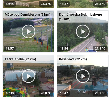
18:15
23,3 °C
18:37
25,3 °C
Mýto pod Ďumbierom (9 km)
Demänovská Dol. - Jaskyne
(10 km)
18:57
18:34
27,8 °C
Tatralandia (22 km)
Bešeňová (22 km)
18:38
28,8 °C
18:47
29,7 °C